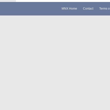
MNX Home
Contact
Terms o